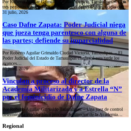
Por Roberto Aguilar Grimaldo Ciudad Victoria, Tamaulipas. – Con
tres personas vinculadas a proceso por el delito de feminicidio de…
31 julio, 2026
Caso Dafne Zapata: Poder Judicial niega
que jueza tenga parentesco con alguna de
las partes; defiende su imparcialidad
Por Roberto Aguilar Grimaldo Ciudad Victoria, Tamaulipas. – El
Poder Judicial del Estado de Tamaulipas confirmó esta tarde los
avances…
31 julio, 2026
Vinculan a proceso al director de la
Academia Militarizada y a Estrella “N”
por el feminicidio de Dafne Zapata
Por Roberto Aguilar Grimaldo Tamaulipas. – Una juez de control
determinó la vinculación a proceso del director de la Academia…
Regional