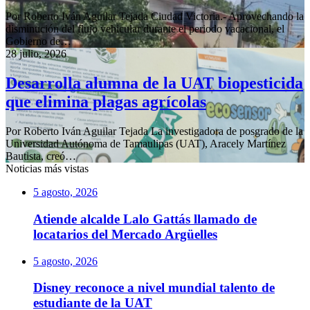
Por Roberto Iván Aguilar Tejada Ciudad Victoria.- Aprovechando la
disminución del flujo vehicular durante el periodo vacacional, el
Gobierno de…
28 julio, 2026
Desarrolla alumna de la UAT biopesticida
que elimina plagas agrícolas
Por Roberto Iván Aguilar Tejada La investigadora de posgrado de la
Universidad Autónoma de Tamaulipas (UAT), Aracely Martínez
Bautista, creó…
Noticias más vistas
5 agosto, 2026
Atiende alcalde Lalo Gattás llamado de
locatarios del Mercado Argüelles
5 agosto, 2026
Disney reconoce a nivel mundial talento de
estudiante de la UAT