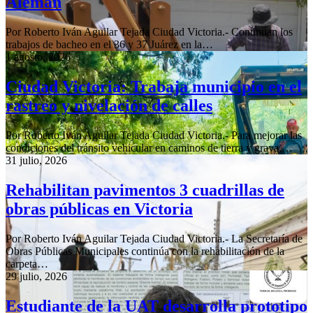
Alemán
Por Roberto Iván Aguilar Tejada Ciudad Victoria.- Continuan los
trabajos de bacheo en el 36 y 37 Juárez en la…
1 agosto, 2026
Ciudad Victoria: Trabaja municipio en el
rastreo y nivelación de calles
Por Roberto Iván Aguilar Tejada Ciudad Victoria.- Para mejorar las
condiciones del tránsito vehicular en caminos de tierra y grava,…
31 julio, 2026
Rehabilitan pavimentos 3 cuadrillas de
obras públicas en Victoria
Por Roberto Iván Aguilar Tejada Ciudad Victoria.- La Secretaría de
Obras Públicas Municipales continúa con la rehabilitación de la
carpeta…
29 julio, 2026
Estudiante de la UAT desarrolla prototipo