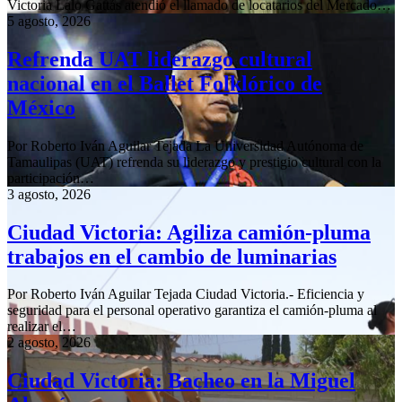
Victoria Lalo Gattás atendió el llamado de locatarios del Mercado…
5 agosto, 2026
Refrenda UAT liderazgo cultural
nacional en el Ballet Folklórico de
México
Por Roberto Iván Aguilar Tejada La Universidad Autónoma de
Tamaulipas (UAT) refrenda su liderazgo y prestigio cultural con la
participación…
3 agosto, 2026
Ciudad Victoria: Agiliza camión-pluma
trabajos en el cambio de luminarias
Por Roberto Iván Aguilar Tejada Ciudad Victoria.- Eficiencia y
seguridad para el personal operativo garantiza el camión-pluma al
realizar el…
2 agosto, 2026
Ciudad Victoria: Bacheo en la Miguel