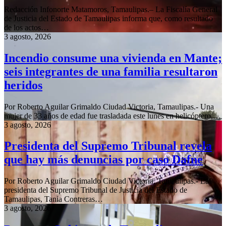
Redacción Infonorte Matamoros, Tamaulipas.– La Fiscalía General
de Justicia del Estado de Tamaulipas informa que, como resultado
de los actos…
3 agosto, 2026
Incendio consume una vivienda en Mante;
seis integrantes de una familia resultaron
heridos
Por Roberto Aguilar Grimaldo Ciudad Victoria, Tamaulipas.- Una
mujer de 33 años de edad fue trasladada este lunes en helicóptero,…
3 agosto, 2026
Presidenta del Supremo Tribunal revela
que hay más denuncias por caso Dafne
Por Roberto Aguilar Grimaldo Ciudad Victoria, Tamaulipas.- La
presidenta del Supremo Tribunal de Justicia del Estado de
Tamaulipas, Tania Contreras…
3 agosto, 2026