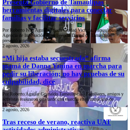
Presenta Gobierno de Tamaulipas
herramientas digitales para conectar
familias y facilitar servicios
Por Roberto Iván Aguilar Tejada Ciudad Victoria, Tamaulipas.- La
Agencia de Innovación e Inteligencia Digital de Tamaulipas
presentó ante el…
2 agosto, 2026
“Mi hija estaba secuestrada” afirma
mamá de Danna Yanina en marcha para
pedir su liberación; no hay pruebas de su
culpabilidad, dice
Por Roberto Aguilar Grimaldo Tamaulipas. – Familiares, amigos y
activistas realizaron esta tarde una marcha en el municipio de
Madero,…
2 agosto, 2026
Tras receso de verano, reactiva UAT
actividades administrativas