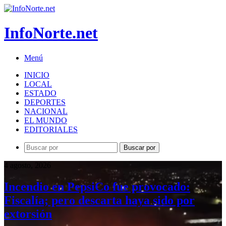
InfoNorte.net
Menú
INICIO
LOCAL
ESTADO
DEPORTES
NACIONAL
EL MUNDO
EDITORIALES
Buscar por
4 agosto, 2026
Incendio en PepsiCo fue provocado:
Fiscalía; pero descarta haya sido por
extorsión