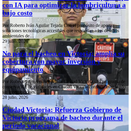
con IA para optimizar la lombricultura a
bajo costo
Por Roberto Iván Aguilar Tejada Con el propósito de aportar
soluciones tecnológicas accesibles que respondan a los desafíos
ambientales de…
29 julio, 2026
No para el bacheo en Victoria; amplía su
cobertura con mayor inversión y
equipamiento
Por Roberto Iván Aguilar Tejada Ciudad Victoria.- El programa de
conservación de vialidades en Ciudad Victoria continúa avanzando
sin interrupciones…
28 julio, 2026
Ciudad Victoria: Refuerza Gobierno de
Victoria programa de bacheo durante el
periodo vacacional