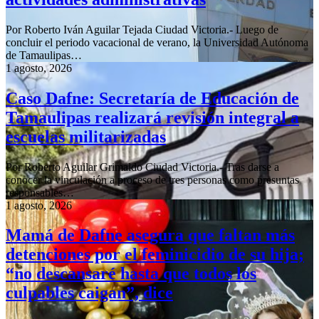
Por Roberto Iván Aguilar Tejada Ciudad Victoria.- Luego de
concluir el periodo vacacional de verano, la Universidad Autónoma
de Tamaulipas…
1 agosto, 2026
Caso Dafne: Secretaría de Educación de
Tamaulipas realizará revisión integral a
escuelas militarizadas
Por Roberto Aguilar Grimaldo Ciudad Victoria.- Tras darse a
conocer la vinculación a proceso de tres personas como presuntas
responsables…
1 agosto, 2026
Mamá de Dafne asegura que faltan más
detenciones por el feminicidio de su hija;
“no descansaré hasta que todos los
culpables caigan”, dice